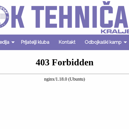
edija
Prijatelji kluba
Kontakt
Odbojkaški kamp