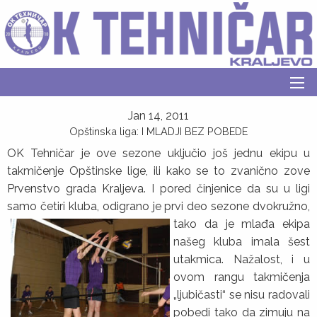
Jan 14, 2011
Opštinska liga: I MLADJI BEZ POBEDE
OK Tehničar je ove sezone uključio još jednu ekipu u
takmičenje Opštinske lige, ili kako se to zvanično zove
Prvenstvo grada Kraljeva. I pored činjenice da su u ligi
samo četiri kluba, odigrano je prvi deo sezone
dvokružno,
tako da je mlađa ekipa
našeg kluba imala šest
utakmica. Nažalost, i u
ovom rangu takmičenja
„ljubičasti“ se nisu radovali
pobedi tako da zimuju na