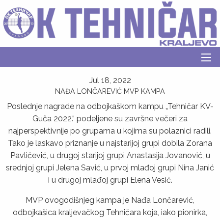
Jul 18, 2022
NAĐA LONČAREVIĆ MVP KAMPA
Poslednje nagrade na odbojkaškom kampu „Tehničar KV-
Guča 2022.“ podeljene su završne večeri za
najperspektivnije po grupama u kojima su polaznici radili.
Tako je laskavo priznanje u najstarijoj grupi dobila Zorana
Pavličević, u drugoj starijoj grupi Anastasija Jovanović, u
srednjoj grupi Jelena Savić, u prvoj mlađoj grupi Nina Janić
i u drugoj mlađoj grupi Elena Vesić.
MVP ovogodišnjeg kampa je Nađa Lončarević,
odbojkašica kraljevačkog Tehničara koja, iako pionirka,