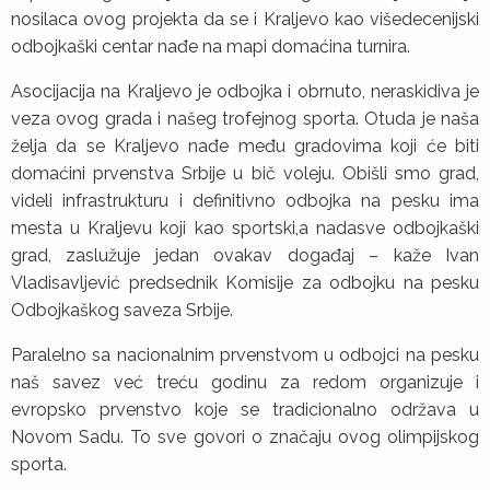
nosilaca ovog projekta da se i Kraljevo kao višedecenijski
odbojkaški centar nađe na mapi domaćina turnira.
Asocijacija na Kraljevo je odbojka i obrnuto, neraskidiva je
veza ovog grada i našeg trofejnog sporta. Otuda je naša
želja da se Kraljevo nađe među gradovima koji će biti
domaćini prvenstva Srbije u bič voleju. Obišli smo grad,
videli infrastrukturu i definitivno odbojka na pesku ima
mesta u Kraljevu koji kao sportski,a nadasve odbojkaški
grad, zaslužuje jedan ovakav događaj – kaže Ivan
Vladisavljević predsednik Komisije za odbojku na pesku
Odbojkaškog saveza Srbije.
Paralelno sa nacionalnim prvenstvom u odbojci na pesku
naš savez već treću godinu za redom organizuje i
evropsko prvenstvo koje se tradicionalno održava u
Novom Sadu. To sve govori o značaju ovog olimpijskog
sporta.