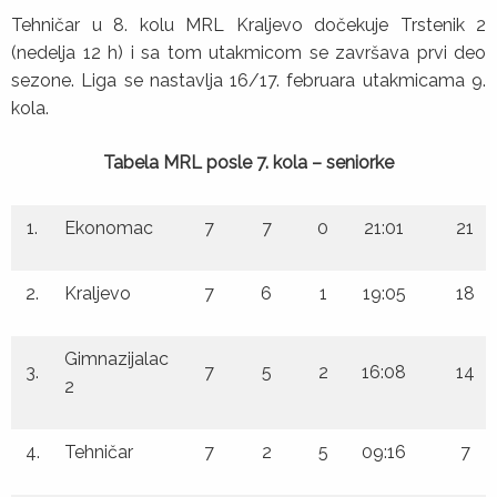
Tehničar u 8. kolu MRL Kraljevo dočekuje Trstenik 2
(nedelja 12 h) i sa tom utakmicom se završava prvi deo
sezone. Liga se nastavlja 16/17. februara utakmicama 9.
kola.
Tabela MRL posle 7. kola – seniorke
1.
Ekonomac
7
7
0
21:01
21
2.
Kraljevo
7
6
1
19:05
18
Gimnazijalac
3.
7
5
2
16:08
14
2
4.
Tehničar
7
2
5
09:16
7