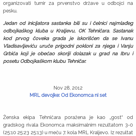
organizovati turnir za prvenstvo države u odbojci na
pesku.
Jedan od inicijatora sastanka bili su i čelnici najmlađeg
odbojkaškog kluba u Kraljevu, OK Tehničara. Sastanak
kod prvog čoveka grada je iskorišćen da se Ivanu
Vladisavljeviću uruče prigodni pokloni za njega i Vanju
Grbića koji je obećao skoriji dolazak u grad na Ibru i
posetu Odbojkaškom klubu Tehničar.
Nov 28, 2012
MRL devojke: Od Ekonomca ni set
Ženska ekipa Tehničara poražena je kao „gost“ od
gradskog rivala Ekonomca maksimalnim rezultatom 3-0
(25:10 25:23 25:13) u meču 7. kola MRL Kraljevo. Iz rezultat