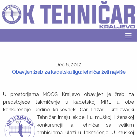
Dec 6, 2012
Obavljen žreb za kadetsku ligu:Tehničar želi najviše
U prostorijama MOOS Kraljevo obavljen je žreb za
predstojeće takmičenje u kadetskoj MRL u obe
konkurencije. Jedino kruševački Car Lazar i kraljevački
Tehničar imaju ekipe i u muškoj i ženskoj
konkurenciji, a Tehničar sa velikim
ambicijama ulazi u takmičenje. U muškoj