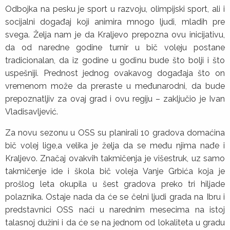
Odbojka na pesku je sport u razvoju, olimpijski sport, ali i
socijalni događaj koji animira mnogo ljudi, mladih pre
svega. Želja nam je da Kraljevo prepozna ovu inicijativu,
da od naredne godine turnir u bič voleju postane
tradicionalan, da iz godine u godinu bude što bolji i što
uspešniji. Prednost jednog ovakavog događaja što on
vremenom može da preraste u međunarodni, da bude
prepoznatljiv za ovaj grad i ovu regiju – zaključio je Ivan
Vladisavljević.
Za novu sezonu u OSS su planirali 10 gradova domaćina
bič volej lige,a velika je želja da se među njima nađe i
Kraljevo. Značaj ovakvih takmičenja je višestruk, uz samo
takmičenje ide i škola bič voleja Vanje Grbića koja je
prošlog leta okupila u šest gradova preko tri hiljade
polaznika. Ostaje nada da će se čelni ljudi grada na Ibru i
predstavnici OSS naći u narednim mesecima na istoj
talasnoj dužini i da će se na jednom od lokaliteta u gradu