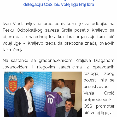
delegaciju OSS, bič volej liga kraj Ibra
Ivan Vladisavljevića predsednik komisije za odbojku na
Pesku Odbojkaškog saveza Srbije posetio Kraljevo sa
ciljem da se narednog leta kraj Ibra organizuje turnir bič
volej lige. – Kraljevo treba da prepozna značaj ovakvih
takmičenja.
Na sastanku sa gradonačelnikom Kraljeva Draganom
Jovanovićem i njegovim saradnicima iz
opravdanih
razloga, zbog
bolesti, nije se
prisustvovao
Vanja Grbić
potpredsednik
OSS i promoter
bič volej lige, ali