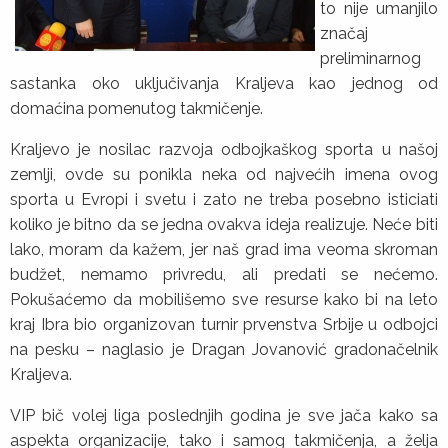
to nije umanjilo
značaj
preliminarnog
sastanka oko uključivanja Kraljeva kao jednog od
domaćina pomenutog takmičenje.
Kraljevo je nosilac razvoja odbojkaškog sporta u našoj
zemlji, ovde su ponikla neka od najvećih imena ovog
sporta u Evropi i svetu i zato ne treba posebno isticiati
koliko je bitno da se jedna ovakva ideja realizuje. Neće biti
lako, moram da kažem, jer naš grad ima veoma skroman
budžet, nemamo privredu, ali predati se nećemo.
Pokušaćemo da mobilišemo sve resurse kako bi na leto
kraj Ibra bio organizovan turnir prvenstva Srbije u odbojci
na pesku – naglasio je Dragan Jovanović gradonačelnik
Kraljeva.
VIP bič volej liga poslednjih godina je sve jača kako sa
aspekta organizacije, tako i samog takmičenja, a želja