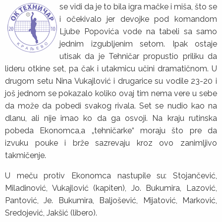
se vidi da je to bila igra mačke i miša, što
se
i očekivalo jer devojke pod komandom
Ljube Popovića vode na tabeli sa samo
jednim izgubljenim setom. Ipak ostaje
utisak da je Tehničar propustio priliku da
lideru otkine set, pa čak i utakmicu učini dramatičnom. U
drugom setu Nina Vukajlović i drugarice su vodile 23-20 i
još jednom se pokazalo koliko ovaj tim nema vere u sebe
da može da pobedi svakog rivala. Set se nudio kao na
dlanu, ali nije imao ko da ga osvoji. Na kraju rutinska
pobeda Ekonomca,a „tehničarke“ moraju što pre da
izvuku pouke i brže sazrevaju kroz ovo zanimljivo
takmičenje.
U meču protiv Ekonomca nastupile su: Stojančević,
Miladinović, Vukajlović (kapiten), Jo. Bukumira, Lazović,
Pantović, Je. Bukumira, Baljošević, Mijatović, Marković,
Sredojević, Jakšić (libero).