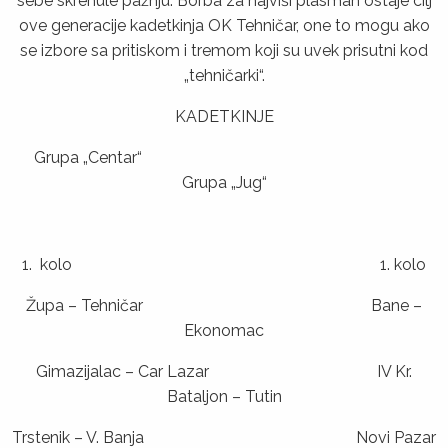
sebe skrenule pažnju. Borba za najviši plasman ostaje cilj
ove generacije kadetkinja OK Tehničar, one to mogu ako
se izbore sa pritiskom i tremom koji su uvek prisutni kod
„tehničarki“.
KADETKINJE
Grupa „Centar“
Grupa „Jug“
1. kolo 1. kolo
Župa – Tehničar Bane –
Ekonomac
Gimazijalac – Car Lazar IV Kr.
Bataljon – Tutin
Trstenik – V. Banja Novi Pazar