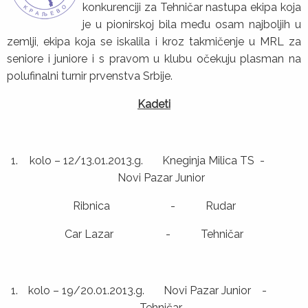
konkurenciji za Tehničar nastupa ekipa koja
je u pionirskoj bila među osam najboljih u
zemlji, ekipa koja se iskalila i kroz takmičenje u MRL za
seniore i juniore i s pravom u klubu očekuju plasman na
polufinalni turnir prvenstva Srbije.
Kadeti
kolo – 12/13.01.2013.g. Kneginja Milica TS -
Novi Pazar Junior
Ribnica - Rudar
Car Lazar - Tehničar
kolo – 19/20.01.2013.g. Novi Pazar Junior -
Tehničar