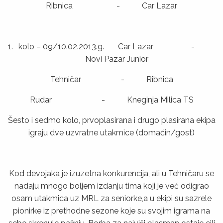
Ribnica - Car Lazar
kolo – 09/10.02.2013.g. Car Lazar -
Novi Pazar Junior
Tehničar - Ribnica
Rudar - Kneginja Milica TS
Šesto i sedmo kolo, prvoplasirana i drugo plasirana ekipa
igraju dve uzvratne utakmice (domaćin/gost)
Kod devojaka je izuzetna konkurencija, ali u Tehničaru se
nadaju mnogo boljem izdanju tima koji je već odigrao
osam utakmica uz MRL za seniorke,a u ekipi su sazrele
pionirke iz prethodne sezone koje su svojim igrama na