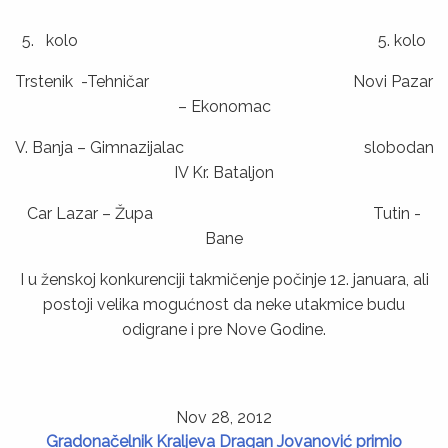
5. kolo 5. kolo
Trstenik -Tehničar Novi Pazar
– Ekonomac
V. Banja – Gimnazijalac slobodan
IV Kr. Bataljon
Car Lazar – Župa Tutin -
Bane
I u ženskoj konkurenciji takmičenje počinje 12. januara, ali
postoji velika mogućnost da neke utakmice budu
odigrane i pre Nove Godine.
Nov 28, 2012
Gradonačelnik Kraljeva Dragan Jovanović primio