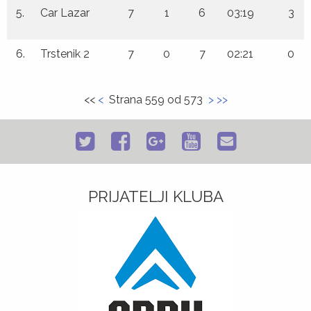
5.
Car Lazar
7
1
6
03:19
3
6.
Trstenik 2
7
0
7
02:21
0
<<
<
Strana 559 od 573
>
>>
PRIJATELJI KLUBA