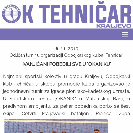
Jun 1, 2010
Odličan turnir u organizaciji Odbojkaškog kluba "Tehničar"
IVANJIČANI POBEDILI SVE U
"
OKANIKU"
Najmlađi sportski kolektiv u gradu Kraljevu, Odbojkaški
klub Tehničar, u sklopu promocije kluba organizovao je
jednodnevni turnir za igrače pionirsko-kadetskog uzrasta.
U Sportskom centru „OKANIK“ u Mataruškoj Banji, u
predivnom ambijentu, za pehar pobednika borilo se šest
ekipa, Četvrti kraljevački
bataljon, Ribnica, Župa