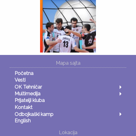
Mapa sajta
Početna
Vesti
OK Tehničar
Multimedija
Prijatelji kluba
Kontakt
Odbojkaški kamp
English
Lokacija