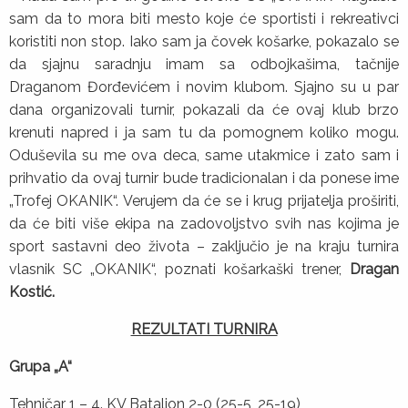
sam da to mora biti mesto koje će sportisti i rekreativci
koristiti non stop. Iako sam ja čovek košarke, pokazalo se
da sjajnu saradnju imam sa odbojkašima, tačnije
Draganom Đorđevićem i novim klubom. Sjajno su u par
dana organizovali turnir, pokazali da će ovaj klub brzo
krenuti napred i ja sam tu da pomognem koliko mogu.
Oduševila su me ova deca, same utakmice i zato sam i
prihvatio da ovaj turnir bude tradicionalan i da ponese ime
„Trofej OKANIK“. Verujem da će se i krug prijatelja proširiti,
da će biti više ekipa na zadovoljstvo svih nas kojima je
sport sastavni deo života – zaključio je na kraju turnira
vlasnik SC „OKANIK“, poznati košarkaški trener,
Dragan
Kostić.
REZULTATI TURNIRA
Grupa „A“
Tehničar 1 – 4. KV Bataljon 2-0 (25-5, 25-19)