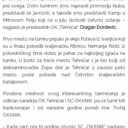
pre svega. Ovim turnirom smo napravili promociju kluba,
predstavili se javnosti, a takođe smo predstavili Kamp u
Mitrovom Polju koji će u julu doživeti četvrto izdanje –
naglasio je predsednik OK „Tehničar“
Dragan Đorđević.
Prvo mesto na turniru pripalo je ekipi Puteva iz Ivanjice koji
su u finalu pobedili kraljevačku Ribnicu. Nemanja Ristić iz
pobedničkog tima dobio je pehar za najboljeg igrača na
turniru. U borbi za treće mesto Tehničar 1 je bio bolji od
aleksandrovačke Župe, dok je Tehničar 2 zauzeo peto
mesto posle pobede nad Četvrtim kraljevačkim
bataljonom.
Posebna vrednost ovog interesantnog takmičenja je
odličan saradnja OK Tehničar i SC OKANIK, pa će turnir biti
tradicionalan i od naredne godine poneti ime Trofej
OKANIK.
- Kada sam pre tri godine otvorio SC „OKANIK“ naglasio