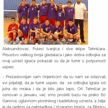
Aleksandrovac, Putevi Ivanjica i dve ekipe Tehničara.
Prisustvo velikog broja gledalaca i jako dobra odbojka za
ovaj uzrast igrača pokazali su da je turnir u potpunosti
uspeo.
- Prezadovoljan sam činjenicom da su nam se odazvali
svi prijatelji, da je turnir uspeo, da se odbojka igrala od
jutra do mraka i da je bilo jako lepo. OK Tehničar je
osnovan u januaru, već smo proširili bazu na preko 60
članova, uglavnom pionirskog i kadetskog uzrasta, a želja
je da radimo sa najmlađima i stvaramo igrače, za Ribnicu