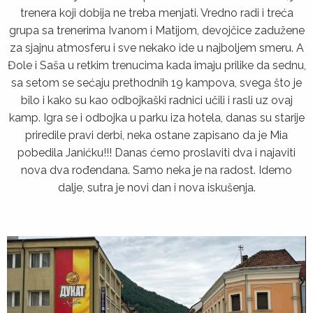
trenera koji dobija ne treba menjati. Vredno radi i treća
grupa sa trenerima Ivanom i Matijom, devojčice zadužene
za sjajnu atmosferu i sve nekako ide u najboljem smeru. A
Đole i Saša u retkim trenucima kada imaju prilike da sednu,
sa setom se sećaju prethodnih 19 kampova, svega što je
bilo i kako su kao odbojkaški radnici učili i rasli uz ovaj
kamp. Igra se i odbojka u parku iza hotela, danas su starije
priredile pravi derbi, neka ostane zapisano da je Mia
pobedila Janićku!!! Danas ćemo proslaviti dva i najaviti
nova dva rođendana. Samo neka je na radost. Idemo
dalje, sutra je novi dan i nova iskušenja.