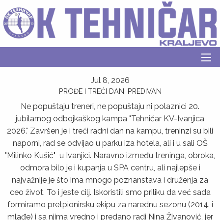
Jul 8, 2026
PROĐE I TREĆI DAN, PREDIVAN
Ne popuštaju treneri, ne popuštaju ni polaznici 20.
jubilarnog odbojkaškog kampa "Tehničar KV-Ivanjica
2026." Završen je i treći radni dan na kampu, treninzi su bili
naporni, rad se odvijao u parku iza hotela, ali i u sali OŠ
"Milinko Kušić" u Ivanjici. Naravno između treninga, obroka,
odmora bilo je i kupanja u SPA centru, ali najlepše i
najvažnije je što ima mnogo poznanstava i druženja za
ceo život. To i jeste cilj. Iskoristili smo priliku da već sada
formiramo pretpionirsku ekipu za narednu sezonu (2014. i
mlađe) i sa njima vredno i predano radi Nina Živanović, jer