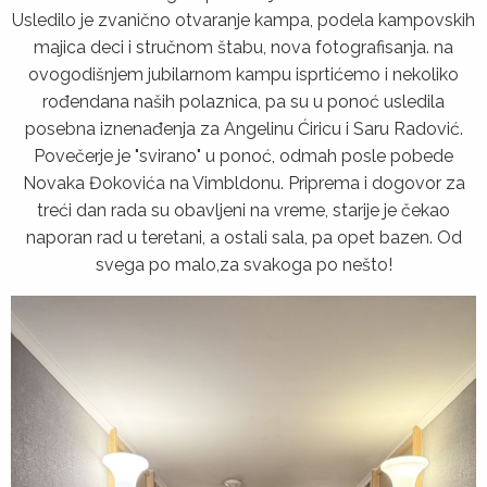
Usledilo je zvanično otvaranje kampa, podela kampovskih
majica deci i stručnom štabu, nova fotografisanja. na
ovogodišnjem jubilarnom kampu isprtićemo i nekoliko
rođendana naših polaznica, pa su u ponoć usledila
posebna iznenađenja za Angelinu Ćiricu i Saru Radović.
Povečerje je "svirano" u ponoć, odmah posle pobede
Novaka Đokovića na Vimbldonu. Priprema i dogovor za
treći dan rada su obavljeni na vreme, starije je čekao
naporan rad u teretani, a ostali sala, pa opet bazen. Od
svega po malo,za svakoga po nešto!