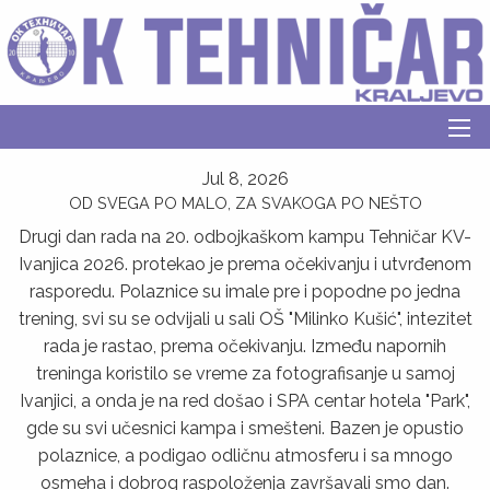
Jul 8, 2026
OD SVEGA PO MALO, ZA SVAKOGA PO NEŠTO
Drugi dan rada na 20. odbojkaškom kampu Tehničar KV-
Ivanjica 2026. protekao je prema očekivanju i utvrđenom
rasporedu. Polaznice su imale pre i popodne po jedna
trening, svi su se odvijali u sali OŠ "Milinko Kušić", intezitet
rada je rastao, prema očekivanju. Između napornih
treninga koristilo se vreme za fotografisanje u samoj
Ivanjici, a onda je na red došao i SPA centar hotela "Park",
gde su svi učesnici kampa i smešteni. Bazen je opustio
polaznice, a podigao odličnu atmosferu i sa mnogo
osmeha i dobrog raspoloženja završavali smo dan.