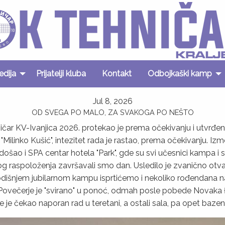
edija
Prijatelji kluba
Kontakt
Odbojkaški kamp
Jul 8, 2026
OD SVEGA PO MALO, ZA SVAKOGA PO NEŠTO
ar KV-Ivanjica 2026. protekao je prema očekivanju i utvrđe
OŠ "Milinko Kušić", intezitet rada je rastao, prema očekivanju. I
d došao i SPA centar hotela "Park", gde su svi učesnici kampa 
 raspoloženja završavali smo dan. Usledilo je zvanično otv
dišnjem jubilarnom kampu isprtićemo i nekoliko rođendana n
. Povečerje je "svirano" u ponoć, odmah posle pobede Novak
ije je čekao naporan rad u teretani, a ostali sala, pa opet b