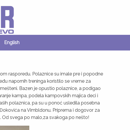
English
nom rasporedu. Polaznice su imale pre i popodne
zmeđu napornih treninga koristilo se vreme za
i smešteni. Bazen je opustio polaznice, a podigao
aranje kampa, podela kampovskih majica deci i
aših polaznica, pa su u ponoć usledila posebna
a Đokovića na Vimbldonu. Priprema i dogovor za
azen. Od svega po malo,za svakoga po nešto!