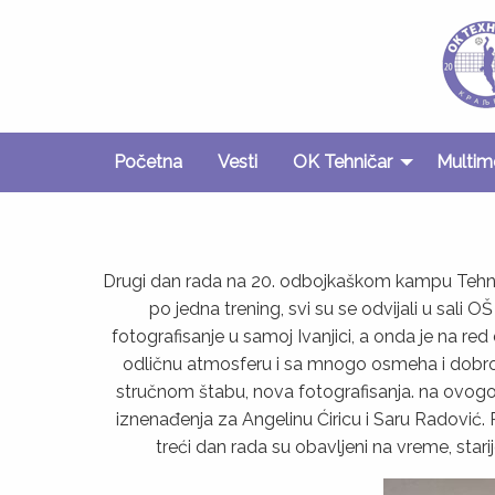
Početna
Vesti
OK Tehničar
Multim
Drugi dan rada na 20. odbojkaškom kampu Tehnič
po jedna trening, svi su se odvijali u sali 
fotografisanje u samoj Ivanjici, a onda je na re
odličnu atmosferu i sa mnogo osmeha i dobrog
stručnom štabu, nova fotografisanja. na ovogo
iznenađenja za Angelinu Ćiricu i Saru Radović
treći dan rada su obavljeni na vreme, star