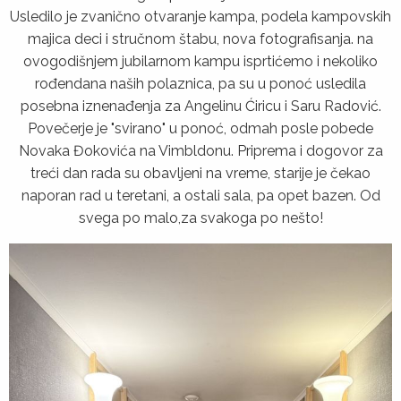
Usledilo je zvanično otvaranje kampa, podela kampovskih
majica deci i stručnom štabu, nova fotografisanja. na
ovogodišnjem jubilarnom kampu isprtićemo i nekoliko
rođendana naših polaznica, pa su u ponoć usledila
posebna iznenađenja za Angelinu Ćiricu i Saru Radović.
Povečerje je "svirano" u ponoć, odmah posle pobede
Novaka Đokovića na Vimbldonu. Priprema i dogovor za
treći dan rada su obavljeni na vreme, starije je čekao
naporan rad u teretani, a ostali sala, pa opet bazen. Od
svega po malo,za svakoga po nešto!