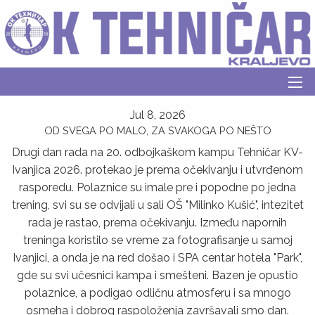
Jul 8, 2026
OD SVEGA PO MALO, ZA SVAKOGA PO NEŠTO
Drugi dan rada na 20. odbojkaškom kampu Tehničar KV-
Ivanjica 2026. protekao je prema očekivanju i utvrđenom
rasporedu. Polaznice su imale pre i popodne po jedna
trening, svi su se odvijali u sali OŠ "Milinko Kušić", intezitet
rada je rastao, prema očekivanju. Između napornih
treninga koristilo se vreme za fotografisanje u samoj
Ivanjici, a onda je na red došao i SPA centar hotela "Park",
gde su svi učesnici kampa i smešteni. Bazen je opustio
polaznice, a podigao odličnu atmosferu i sa mnogo
osmeha i dobrog raspoloženja završavali smo dan.