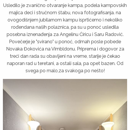
Usledilo je zvanično otvaranje kampa, podela kampovskih
majica deci i stručnom štabu, nova fotografisanja. na
ovogodišnjem jubilarnom kampu isprtićemo i nekoliko
rođendana naših polaznica, pa su u ponoć usledila
posebna iznenađenja za Angelinu Ćiricu i Saru Radović.
Povečerje je "svirano" u ponoć, odmah posle pobede
Novaka Đokovića na Vimbldonu. Priprema i dogovor za
treći dan rada su obavljeni na vreme, starije je čekao
naporan rad u teretani, a ostali sala, pa opet bazen. Od
svega po malo,za svakoga po nešto!