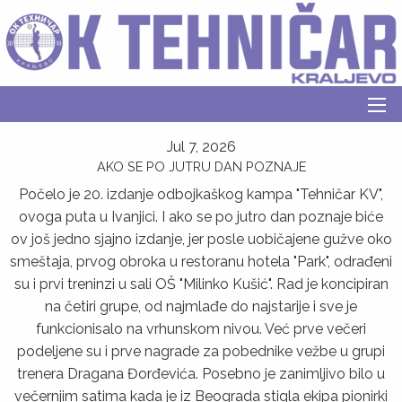
Jul 7, 2026
AKO SE PO JUTRU DAN POZNAJE
Počelo je 20. izdanje odbojkaškog kampa "Tehničar KV",
ovoga puta u Ivanjici. I ako se po jutro dan poznaje biće
ov još jedno sjajno izdanje, jer posle uobičajene gužve oko
smeštaja, prvog obroka u restoranu hotela "Park", odrađeni
su i prvi treninzi u sali OŠ "Milinko Kušić". Rad je koncipiran
na četiri grupe, od najmlađe do najstarije i sve je
funkcionisalo na vrhunskom nivou. Već prve večeri
podeljene su i prve nagrade za pobednike vežbe u grupi
trenera Dragana Đorđevića. Posebno je zanimljivo bilo u
večernjim satima kada je iz Beograda stigla ekipa pionirki