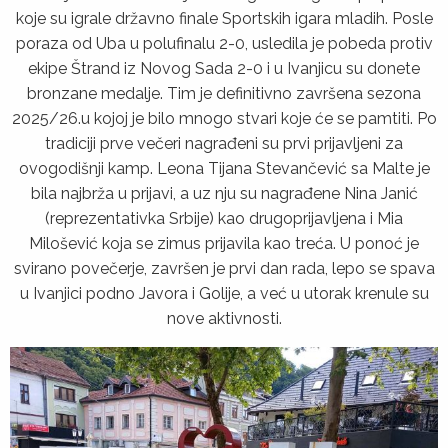
koje su igrale državno finale Sportskih igara mladih. Posle
poraza od Uba u polufinalu 2-0, usledila je pobeda protiv
ekipe Štrand iz Novog Sada 2-0 i u Ivanjicu su donete
bronzane medalje. Tim je definitivno završena sezona
2025/26.u kojoj je bilo mnogo stvari koje će se pamtiti. Po
tradiciji prve večeri nagrađeni su prvi prijavljeni za
ovogodišnji kamp. Leona Tijana Stevančević sa Malte je
bila najbrža u prijavi, a uz nju su nagrađene Nina Janić
(reprezentativka Srbije) kao drugoprijavljena i Mia
Milošević koja se zimus prijavila kao treća. U ponoć je
svirano povečerje, završen je prvi dan rada, lepo se spava
u Ivanjici podno Javora i Golije, a već u utorak krenule su
nove aktivnosti.