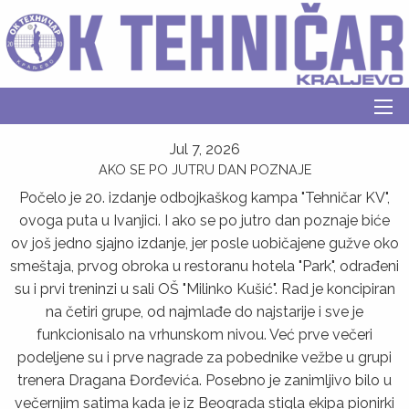
Jul 7, 2026
AKO SE PO JUTRU DAN POZNAJE
Počelo je 20. izdanje odbojkaškog kampa "Tehničar KV",
ovoga puta u Ivanjici. I ako se po jutro dan poznaje biće
ov još jedno sjajno izdanje, jer posle uobičajene gužve oko
smeštaja, prvog obroka u restoranu hotela "Park", odrađeni
su i prvi treninzi u sali OŠ "Milinko Kušić". Rad je koncipiran
na četiri grupe, od najmlađe do najstarije i sve je
funkcionisalo na vrhunskom nivou. Već prve večeri
podeljene su i prve nagrade za pobednike vežbe u grupi
trenera Dragana Đorđevića. Posebno je zanimljivo bilo u
večernjim satima kada je iz Beograda stigla ekipa pionirki