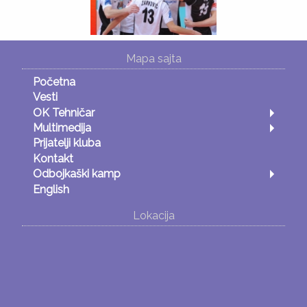
Mapa sajta
Početna
Vesti
OK Tehničar
Multimedija
Prijatelji kluba
Kontakt
Odbojkaški kamp
English
Lokacija