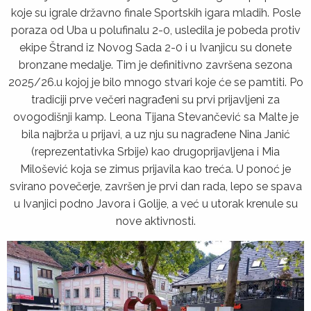
koje su igrale državno finale Sportskih igara mladih. Posle
poraza od Uba u polufinalu 2-0, usledila je pobeda protiv
ekipe Štrand iz Novog Sada 2-0 i u Ivanjicu su donete
bronzane medalje. Tim je definitivno završena sezona
2025/26.u kojoj je bilo mnogo stvari koje će se pamtiti. Po
tradiciji prve večeri nagrađeni su prvi prijavljeni za
ovogodišnji kamp. Leona Tijana Stevančević sa Malte je
bila najbrža u prijavi, a uz nju su nagrađene Nina Janić
(reprezentativka Srbije) kao drugoprijavljena i Mia
Milošević koja se zimus prijavila kao treća. U ponoć je
svirano povečerje, završen je prvi dan rada, lepo se spava
u Ivanjici podno Javora i Golije, a već u utorak krenule su
nove aktivnosti.