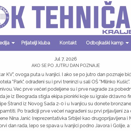
edija
Prijatelji kluba
Kontakt
Odbojkaški kamp
Jul 7, 2026
AKO SE PO JUTRU DAN POZNAJE
 KV", ovoga puta u Ivanjici. I ako se po jutro dan poznaje biće
a "Park", odrađeni su i prvi treninzi u sali OŠ "Milinko Kušić"
m nivou. Već prve večeri podeljene su i prve nagrade za pobe
a je iz Beograda stigla ekipa pionirki koje su igrale državno 
ekipe Štrand iz Novog Sada 2-0 i u Ivanjicu su donete bronzan
pamtiti. Po tradiciji prve večeri nagrađeni su prvi prijavljeni
ađene Nina Janić (reprezentativka Srbije) kao drugoprijavljena i 
rvi dan rada, lepo se spava u Ivanjici podno Javora i Golije, a