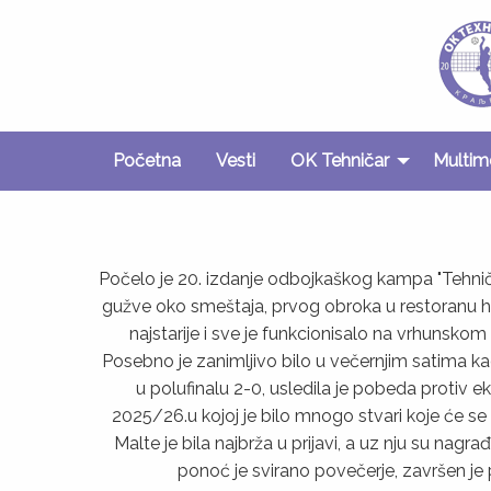
Početna
Vesti
OK Tehničar
Multim
Počelo je 20. izdanje odbojkaškog kampa "Tehničar
gužve oko smeštaja, prvog obroka u restoranu hotel
najstarije i sve je funkcionisalo na vrhunsko
Posebno je zanimljivo bilo u večernjim satima kad
u polufinalu 2-0, usledila je pobeda protiv 
2025/26.u kojoj je bilo mnogo stvari koje će se 
Malte je bila najbrža u prijavi, a uz nju su nagr
ponoć je svirano povečerje, završen je p