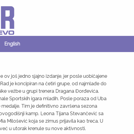
English
 ov još jedno sjajno izdanje, jer posle uobičajene
. Rad je koncipiran na četiri grupe, od najmlađe do
dnike vežbe u grupi trenera Dragana Đorđevića.
finale Sportskih igara mladih. Posle poraza od Uba
e medalje. Tim je definitivno završena sezona
 za ovogodišnji kamp. Leona Tijana Stevančević sa
Mia Milošević koja se zimus prijavila kao treća. U
 već u utorak krenule su nove aktivnosti.