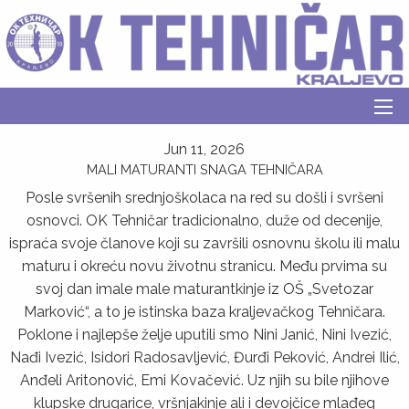
Jun 11, 2026
MALI MATURANTI SNAGA TEHNIČARA
Posle svršenih srednjoškolaca na red su došli i svršeni
osnovci. OK Tehničar tradicionalno, duže od decenije,
ispraća svoje članove koji su završili osnovnu školu ili malu
maturu i okreću novu životnu stranicu. Među prvima su
svoj dan imale male maturantkinje iz OŠ „Svetozar
Marković“, a to je istinska baza kralјevačkog Tehničara.
Poklone i najlepše želјe uputili smo Nini Janić, Nini Ivezić,
Nađi Ivezić, Isidori Radosavlјević, Đurđi Peković, Andrei Ilić,
Anđeli Aritonović, Emi Kovačević. Uz njih su bile njihove
klupske drugarice, vršnjakinje ali i devojčice mlađeg