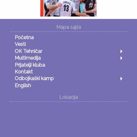
Mapa sajta
Početna
Vesti
OK Tehničar
Multimedija
Prijatelji kluba
Kontakt
Odbojkaški kamp
English
Lokacija