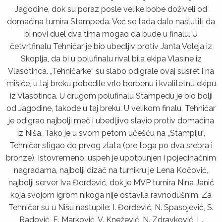
Jagodine, dok su poraz posle velike bobe doživeli od
domaćina turnira Stampeda. Već se tada dalo naslutiti da
bi novi duel dva tima mogao da bude u finalu. U
četvrtfinalu Tehničar je bio ubedlјiv protiv Janta Voleja iz
Skoplјa, da bi u polufinalu rival bila ekipa Vlasine iz
Vlasotinca. „Tehničarke“ su slabo odigrale ovaj susret i na
mišiće, u taj breku pobedile vrlo borbenu i kvalitetnu ekipu
iz Vlasotinca. U drugom polufinalu Stampedu je bio bolјi
od Jagodine, takođe u taj breku. U velikom finalu, Tehničar
je odigrao najbolјi meč i ubedlјivo slavio protiv domaćina
iz Niša. Tako je u svom petom učešću na „Stampiju“,
Tehničar stigao do prvog zlata (pre toga po dva srebra i
bronze). Istovremeno, uspeh je upotpunjen i pojedinačnim
nagradama, najbolјi dizač na turnikru je Lena Kočović,
najbolјi server Iva Đorđević, dok je MVP turnira Nina Janić
koja svojom igrom nikoga nije ostavila ravnodušnim. Za
Tehničar su u Nišu nastupile: I. Đorđević, N. Spasojević, S.
Radović, E. Marković, V. Knežević, N. Zdravković, L.