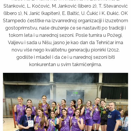
Stanković, L. Kočović, M. Janković (libero 2), T. Stevanović
(libero 1), N. Janić (kapiten), E. Baltić, U. Čukić i K. Đukić. OK
Stampedo čestitke na izvanrednoj organizaciji i izuzetnom
gostoprimstvu, naše druženje će se nastaviti po tradiciji i
tokom leta i u narednoj sezoni. Posle turnira u Požegi,
Valјevu i sada u Nišu, jasno je kao dan da Tehničar ima
novu više nego kvalitetnu generaciju pionirki (2012.
godište i mlađe) i da će i u narednoj sezoni biti
konkurentan u svim takmičenjima.