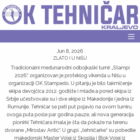
Jun 8, 2026
ZLATO I U NIŠU
Tradicionalni međunarodni odbojkaški turnir „Stampi
2026.“ organizovan je proteklog vikenda u Nišu u
organizaciji OK Stampedo. U pitanju je bilo takmičenje
ekipa devojčica 2012. godište i mlađe,a pored ekipa iz
Srbije učestvovale su i dve ekipe iz Makedonije i jedna iz
Rumunije. Tehničar se peti put pojavio na ovom turniru,
ovoga puta posle par godina pauze, ali nova generacija
pionirki Tehničara imala je šta da pokaže na terenu
dvorane „Miroslav Antić“. U grupi, „tehničarke“ su pobedile
makedonski Master Volej iz Skoplјa i Blok Volej iz