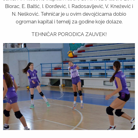
Biorac, E. Baltić, I. Đorđević, I. Radosavlјević, V. Knežević i
N. Nešković. Tehničar je u ovim devojčicama dobio
ogroman kapital i temelј za godine koje dolaze.
TEHNIČAR PORODICA ZAUVEK!