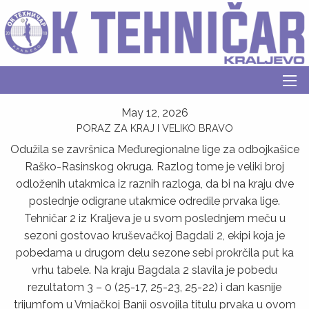
May 12, 2026
PORAZ ZA KRAJ I VELIKO BRAVO
Odužila se završnica Međuregionalne lige za odbojkašice
Raško-Rasinskog okruga. Razlog tome je veliki broj
odloženih utakmica iz raznih razloga, da bi na kraju dve
poslednje odigrane utakmice odredile prvaka lige.
Tehničar 2 iz Kralјeva je u svom poslednjem meču u
sezoni gostovao kruševačkoj Bagdali 2, ekipi koja je
pobedama u drugom delu sezone sebi prokrčila put ka
vrhu tabele. Na kraju Bagdala 2 slavila je pobedu
rezultatom 3 – 0 (25-17, 25-23, 25-22) i dan kasnije
trijumfom u Vrnjačkoj Banji osvojila titulu prvaka u ovom