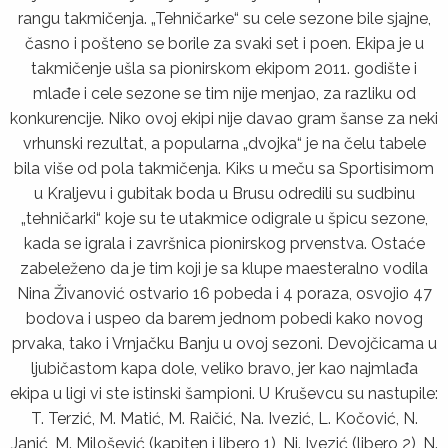
rangu takmičenja. „Tehničarke“ su cele sezone bile sjajne,
časno i pošteno se borile za svaki set i poen. Ekipa je u
takmičenje ušla sa pionirskom ekipom 2011. godište i
mlađe i cele sezone se tim nije menjao, za razliku od
konkurencije. Niko ovoj ekipi nije davao gram šanse za neki
vrhunski rezultat, a popularna „dvojka“ je na čelu tabele
bila više od pola takmičenja. Kiks u meču sa Sportisimom
u Kralјevu i gubitak boda u Brusu odredili su sudbinu
„tehničarki“ koje su te utakmice odigrale u špicu sezone,
kada se igrala i završnica pionirskog prvenstva. Ostaće
zabeleženo da je tim koji je sa klupe maesteralno vodila
Nina Živanović ostvario 16 pobeda i 4 poraza, osvojio 47
bodova i uspeo da barem jednom pobedi kako novog
prvaka, tako i Vrnjačku Banju u ovoj sezoni. Devojčicama u
lјubičastom kapa dole, veliko bravo, jer kao najmlađa
ekipa u ligi vi ste istinski šampioni. U Kruševcu su nastupile:
T. Terzić, M. Matić, M. Raičić, Na. Ivezić, L. Kočović, N.
Janić, M. Milošević (kapiten i libero 1), Ni. Ivezić (libero 2), N.