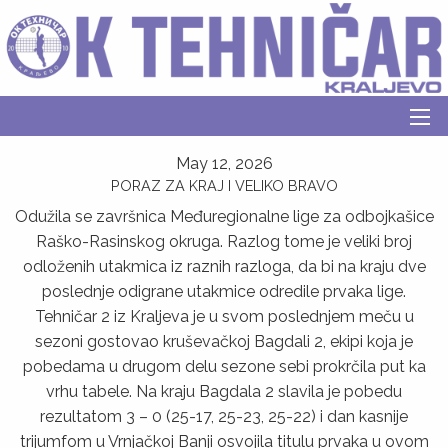
May 12, 2026
PORAZ ZA KRAJ I VELIKO BRAVO
Odužila se završnica Međuregionalne lige za odbojkašice
Raško-Rasinskog okruga. Razlog tome je veliki broj
odloženih utakmica iz raznih razloga, da bi na kraju dve
poslednje odigrane utakmice odredile prvaka lige.
Tehničar 2 iz Kralјeva je u svom poslednjem meču u
sezoni gostovao kruševačkoj Bagdali 2, ekipi koja je
pobedama u drugom delu sezone sebi prokrčila put ka
vrhu tabele. Na kraju Bagdala 2 slavila je pobedu
rezultatom 3 – 0 (25-17, 25-23, 25-22) i dan kasnije
trijumfom u Vrnjačkoj Banji osvojila titulu prvaka u ovom