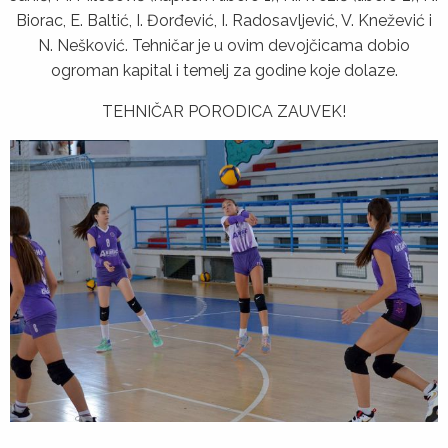
Biorac, E. Baltić, I. Đorđević, I. Radosavlјević, V. Knežević i
N. Nešković. Tehničar je u ovim devojčicama dobio
ogroman kapital i temelј za godine koje dolaze.
TEHNIČAR PORODICA ZAUVEK!