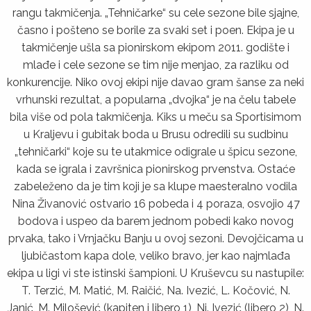
rangu takmičenja. „Tehničarke“ su cele sezone bile sjajne,
časno i pošteno se borile za svaki set i poen. Ekipa je u
takmičenje ušla sa pionirskom ekipom 2011. godište i
mlađe i cele sezone se tim nije menjao, za razliku od
konkurencije. Niko ovoj ekipi nije davao gram šanse za neki
vrhunski rezultat, a popularna „dvojka“ je na čelu tabele
bila više od pola takmičenja. Kiks u meču sa Sportisimom
u Kralјevu i gubitak boda u Brusu odredili su sudbinu
„tehničarki“ koje su te utakmice odigrale u špicu sezone,
kada se igrala i završnica pionirskog prvenstva. Ostaće
zabeleženo da je tim koji je sa klupe maesteralno vodila
Nina Živanović ostvario 16 pobeda i 4 poraza, osvojio 47
bodova i uspeo da barem jednom pobedi kako novog
prvaka, tako i Vrnjačku Banju u ovoj sezoni. Devojčicama u
lјubičastom kapa dole, veliko bravo, jer kao najmlađa
ekipa u ligi vi ste istinski šampioni. U Kruševcu su nastupile:
T. Terzić, M. Matić, M. Raičić, Na. Ivezić, L. Kočović, N.
Janić, M. Milošević (kapiten i libero 1), Ni. Ivezić (libero 2), N.