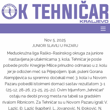
Nov 5, 2025
JUNIORI SLAVILI U PAZARU
Međuokružna liga Raško-Rasinskog okruga za juniore
nastavljena je utakmicama 3. kola. Tehničar je posle
pobede protiv Kneginje Milice prinudno odmarao u 2. kolu
jer je odložen meč sa Prijepoljem. Ipak, puleni Gorana
Alempijevića su spremno dočekali meč 3. kola i u Novom
Pazaru pobedili istoimeni domaći sastav rezultatom 3-1
(25-12, 28-26, 23-25, 25-21). Ovim trijumfom „tehničari“
ostaju na deobi prvog mesta na tabeli sa gradskim
rivalom Ribnicom. Za Tehničar su u Novom Pazaru igrali: V.
Lazić, Đ. Lazić (kapiten), L. Jovanović, N. Đoković, N.