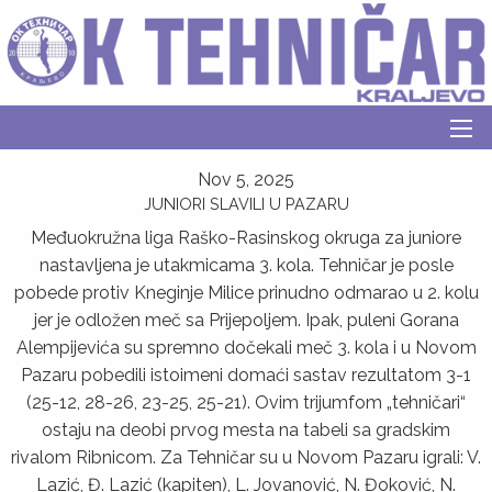
Nov 5, 2025
JUNIORI SLAVILI U PAZARU
Međuokružna liga Raško-Rasinskog okruga za juniore
nastavljena je utakmicama 3. kola. Tehničar je posle
pobede protiv Kneginje Milice prinudno odmarao u 2. kolu
jer je odložen meč sa Prijepoljem. Ipak, puleni Gorana
Alempijevića su spremno dočekali meč 3. kola i u Novom
Pazaru pobedili istoimeni domaći sastav rezultatom 3-1
(25-12, 28-26, 23-25, 25-21). Ovim trijumfom „tehničari“
ostaju na deobi prvog mesta na tabeli sa gradskim
rivalom Ribnicom. Za Tehničar su u Novom Pazaru igrali: V.
Lazić, Đ. Lazić (kapiten), L. Jovanović, N. Đoković, N.