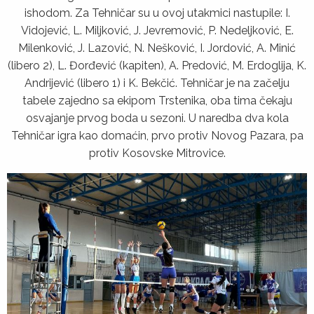
ishodom. Za Tehničar su u ovoj utakmici nastupile: I.
Vidojević, L. Miljković, J. Jevremović, P. Nedeljković, E.
Milenković, J. Lazović, N. Nešković, I. Jordović, A. Minić
(libero 2), L. Đorđević (kapiten), A. Predović, M. Erdoglija, K.
Andrijević (libero 1) i K. Bekčić. Tehničar je na začelju
tabele zajedno sa ekipom Trstenika, oba tima čekaju
osvajanje prvog boda u sezoni. U naredba dva kola
Tehničar igra kao domaćin, prvo protiv Novog Pazara, pa
protiv Kosovske Mitrovice.