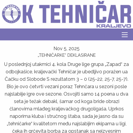
Nov 5, 2025
„TEHNIČARKE“ DEKLASIRANE
U poslednjoj utakmici 4. kola Druge lige grupa „Zapad“ za
odbojkašice, kraljevački Tehničar je ubedljivo poražen ua
Čačku od Slobode S rezultatom 3 – 0 (25-22, 25-7, 25-7).
Bio je ovo četvrti vezani poraz Tehnčara u sezoni posle
najslabiije igre ove sezone. Osvojiti samo 14 poena u dva
seta je težak debakl, šamar od koga bride obrazi
članovima mlađeg kraljevačkog drugoligaša. Uprkos
naporima kluba i stručnog štaba, sada je jasno da su
„tehničarke“ kvalitetom među najslabijim ekipama u ligi,
čeka ih grčevita borba za opstanak sa neizvesnim