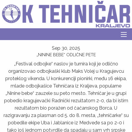
Sep 30, 2025
„NININE BEBE“ ODLIČNE PETE
„Festival odbojke“ naslov je turnira koji je odlično
organizovao odbojkaški klub Maks Volej u Kragujevcu
proteklog vikenda. U konkurenciji pionirki, među 16 ekipa,
mlade odbojkašice Tehničara iz Kraljeva, popularne
„Ninine bebe“ zauzele su peto mesto. Tehničar je u grupi
pobedio kragujevački Radnički rezultatom 2-0, da bi istim
rezultatom bio poražen od čačanskog Borca. U
razigravanju za plasman od 5. do 8. mesta, „tehničarke“ su
pobedile ekipe Uba i Jablanice iz Medveđe sa po 2-0 i
tako još jednom potvrdile da spadaju u sam vrh srpske