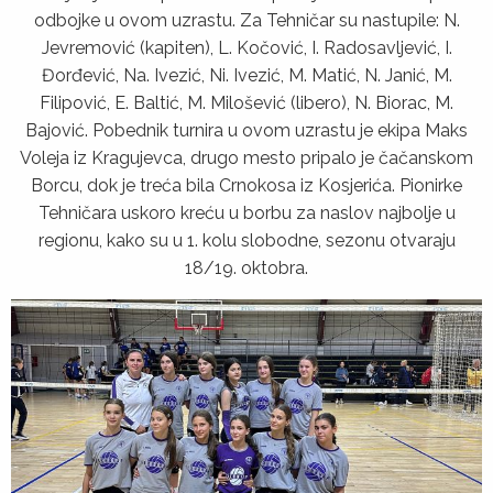
odbojke u ovom uzrastu. Za Tehničar su nastupile: N.
Jevremović (kapiten), L. Kočović, I. Radosavljević, I.
Đorđević, Na. Ivezić, Ni. Ivezić, M. Matić, N. Janić, M.
Filipović, E. Baltić, M. Milošević (libero), N. Biorac, M.
Bajović. Pobednik turnira u ovom uzrastu je ekipa Maks
Voleja iz Kragujevca, drugo mesto pripalo je čačanskom
Borcu, dok je treća bila Crnokosa iz Kosjerića. Pionirke
Tehničara uskoro kreću u borbu za naslov najbolje u
regionu, kako su u 1. kolu slobodne, sezonu otvaraju
18/19. oktobra.