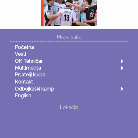
Mapa sajta
Početna
Vesti
OK Tehničar
Multimedija
Prijatelji kluba
Kontakt
Odbojkaški kamp
English
Lokacija