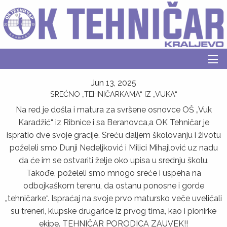
Jun 13, 2025
SREĆNO „TEHNIČARKAMA“ IZ „VUKA“
Na red je došla i matura za svršene osnovce OŠ „Vuk
Karadžić“ iz Ribnice i sa Beranovca,a OK Tehničar je
ispratio dve svoje gracije. Sreću dalјem školovanju i životu
poželeli smo Dunji Nedelјković i Milici Mihajlović uz nadu
da će im se ostvariti želјe oko upisa u srednju školu.
Takođe, poželeli smo mnogo sreće i uspeha na
odbojkaškom terenu, da ostanu ponosne i gorde
„tehničarke“. Ispraćaj na svoje prvo matursko veče uveličali
su treneri, klupske drugarice iz prvog tima, kao i pionirke
ekipe. TEHNIČAR PORODICA ZAUVEK!!